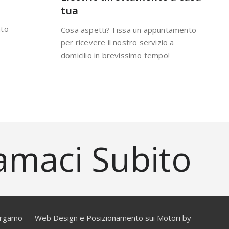
tua
ato
Cosa aspetti? Fissa un appuntamento
per ricevere il nostro servizio a
domicilio in brevissimo tempo!
amaci Subito
rgamo - - Web Design e Posizionamento sui Motori by