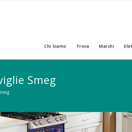
Chi Siamo
Trova
Marchi
Ele
viglie Smeg
 Smeg